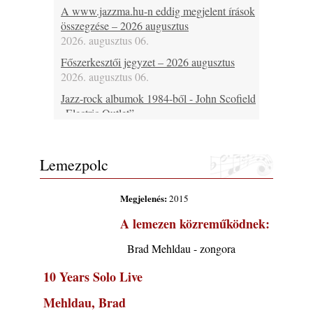
A www.jazzma.hu-n eddig megjelent írások
összegzése – 2026 augusztus
2026. augusztus 06.
Főszerkesztői jegyzet – 2026 augusztus
2026. augusztus 06.
Jazz-rock albumok 1984-ből - John Scofield
„Electric Outlet”
2026. augusztus 06.
X. BOHÉM JAZZFŐVÁROS fesztivál,
Lemezpolc
Kecskemét, 2026. augusztus 6-9.: 4 nap, 4
színpad, 10 ország zenészei, 40 óra zene és
tánc!
Megjelenés:
2015
2026. augusztus 05.
A lemezen közreműködnek:
Magyar Jazz ABC – 541. rész: Juhász
Márton
Brad Mehldau - zongora
2026. augusztus 05.
10 Years Solo Live
Jazz-rock albumok 1983-ból - John Scofield
„Out like a Light”
Mehldau, Brad
2026. augusztus 05.