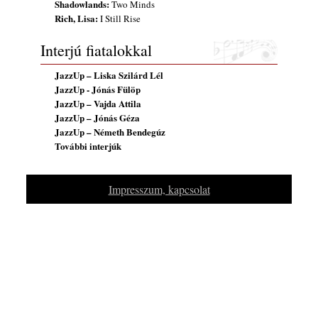
A free jazz kiemelkedő alakjai - 79. rész:
Shadowlands:
Two Minds
Rich, Lisa:
Marion Brown
I Still Rise
2026. július 13.
Interjú fiatalokkal
JazzUp – Liska Szilárd Lél
JazzUp - Jónás Fülöp
JazzUp – Vajda Attila
JazzUp – Jónás Géza
JazzUp – Németh Bendegúz
További interjúk
Impresszum, kapcsolat