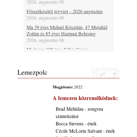
2026. augusztus 08.
Főszerkesztői jegyzet – 2026 augusztus
2026. augusztus 08.
Ma 39 éves Muhari Krisztián, 47 Mujahid
Zoltán és 85 éves Hartmut Behrsing
2026. augusztus 08.
Ma lenne 100 éves Urbie Green
2026. augusztus 08.
Ma 20 éve halt meg Duke Jordan
Lemezpolc
2026. augusztus 08.
Ez lesz idén a Balaton legkedvesebb
Megjelenés:
2022
eseménye: augusztus közepén érkezik a
Malomvölgy Fesztivál!
A lemezen közreműködnek:
2026. augusztus 08.
Brad Mehldau - zongora
2026-os jazzfesztiválok, amelyekről én is
szintetizátor
tudok… 19. rész: XXXI. Szoboszlói
Dixieland Napok (Hajdúszoboszló – 2026.
Becca Stevens - ének
augusztus 21-22-23.)
Cécile McLorin Salvant - ének
2026. augusztus 08.