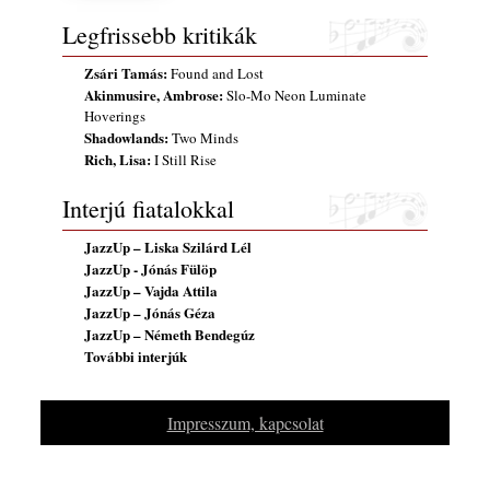
2026. július 31.
Legfrissebb kritikák
Magyar jazzmuzsikus szülők és zenész
Zsári Tamás:
Found and Lost
gyermekeik – 42. rész: Vörös László +
Akinmusire, Ambrose:
Slo-Mo Neon Luminate
Vörösné Strausz Eszter + Vörös Bence
Hoverings
2026. július 30.
Shadowlands:
Two Minds
The Next Generation — 11. rész: Horváth
Rich, Lisa:
I Still Rise
Szabolcs
2026. július 25.
Interjú fiatalokkal
Eged Márton: Old Songs
JazzUp – Liska Szilárd Lél
2026. július 25.
JazzUp - Jónás Fülöp
JazzUp – Vajda Attila
FREE JAZZ ALBUMS 2026 - 134. rész
JazzUp – Jónás Géza
2026. július 16.
JazzUp – Németh Bendegúz
A free jazz kiemelkedő alakjai - 79. rész:
További interjúk
Marion Brown
2026. július 13.
Impresszum, kapcsolat