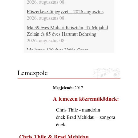
2026. augusztus 08.
Főszerkesztői jegyzet – 2026 augusztus
2026. augusztus 08.
Ma 39 éves Muhari Krisztián, 47 Mujahid
Zoltán és 85 éves Hartmut Behrsing
2026. augusztus 08.
Ma lenne 100 éves Urbie Green
2026. augusztus 08.
Ma 20 éve halt meg Duke Jordan
Lemezpolc
2026. augusztus 08.
Ez lesz idén a Balaton legkedvesebb
Megjelenés:
2017
eseménye: augusztus közepén érkezik a
Malomvölgy Fesztivál!
A lemezen közreműködnek:
2026. augusztus 08.
Chris Thile - mandolin
2026-os jazzfesztiválok, amelyekről én is
ének Brad Mehldau – zongora
tudok… 19. rész: XXXI. Szoboszlói
Dixieland Napok (Hajdúszoboszló – 2026.
ének
augusztus 21-22-23.)
Chris Thile & Brad Mehldau
2026. augusztus 08.