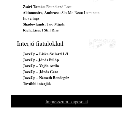
2026. július 31.
Zsári Tamás:
Found and Lost
Akinmusire, Ambrose:
Slo-Mo Neon Luminate
Magyar jazzmuzsikus szülők és zenész
Hoverings
gyermekeik – 42. rész: Vörös László +
Shadowlands:
Two Minds
Vörösné Strausz Eszter + Vörös Bence
Rich, Lisa:
I Still Rise
2026. július 30.
Interjú fiatalokkal
The Next Generation — 11. rész: Horváth
Szabolcs
JazzUp – Liska Szilárd Lél
2026. július 25.
JazzUp - Jónás Fülöp
Eged Márton: Old Songs
JazzUp – Vajda Attila
2026. július 25.
JazzUp – Jónás Géza
JazzUp – Németh Bendegúz
FREE JAZZ ALBUMS 2026 - 134. rész
További interjúk
2026. július 16.
A free jazz kiemelkedő alakjai - 79. rész:
Marion Brown
Impresszum, kapcsolat
2026. július 13.