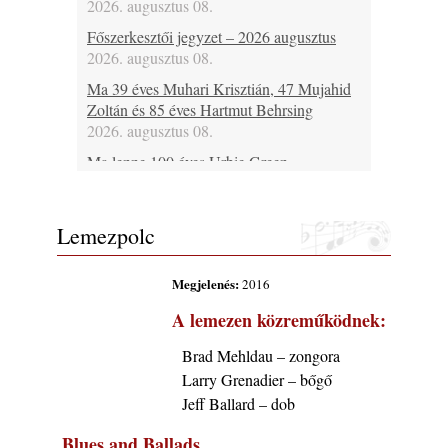
2026. augusztus 08.
Főszerkesztői jegyzet – 2026 augusztus
2026. augusztus 08.
Ma 39 éves Muhari Krisztián, 47 Mujahid
Zoltán és 85 éves Hartmut Behrsing
2026. augusztus 08.
Ma lenne 100 éves Urbie Green
2026. augusztus 08.
Ma 20 éve halt meg Duke Jordan
Lemezpolc
2026. augusztus 08.
Ez lesz idén a Balaton legkedvesebb
Megjelenés:
2016
eseménye: augusztus közepén érkezik a
Malomvölgy Fesztivál!
A lemezen közreműködnek:
2026. augusztus 08.
Brad Mehldau – zongora
2026-os jazzfesztiválok, amelyekről én is
Larry Grenadier – bőgő
tudok… 19. rész: XXXI. Szoboszlói
Dixieland Napok (Hajdúszoboszló – 2026.
Jeff Ballard – dob
augusztus 21-22-23.)
Blues and Ballads
2026. augusztus 08.