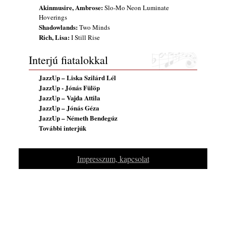
Akinmusire, Ambrose:
Slo-Mo Neon Luminate
2026. július 31.
Hoverings
Magyar jazzmuzsikus szülők és zenész
Shadowlands:
Two Minds
gyermekeik – 42. rész: Vörös László +
Rich, Lisa:
I Still Rise
Vörösné Strausz Eszter + Vörös Bence
2026. július 30.
Interjú fiatalokkal
The Next Generation — 11. rész: Horváth
JazzUp – Liska Szilárd Lél
Szabolcs
JazzUp - Jónás Fülöp
2026. július 25.
JazzUp – Vajda Attila
JazzUp – Jónás Géza
Eged Márton: Old Songs
JazzUp – Németh Bendegúz
2026. július 25.
További interjúk
FREE JAZZ ALBUMS 2026 - 134. rész
2026. július 16.
Impresszum, kapcsolat
A free jazz kiemelkedő alakjai - 79. rész:
Marion Brown
2026. július 13.