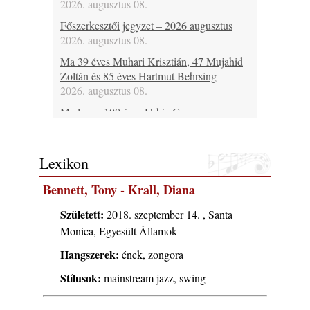
2026. augusztus 08.
Főszerkesztői jegyzet – 2026 augusztus
2026. augusztus 08.
Ma 39 éves Muhari Krisztián, 47 Mujahid
Zoltán és 85 éves Hartmut Behrsing
2026. augusztus 08.
Ma lenne 100 éves Urbie Green
2026. augusztus 08.
Ma 20 éve halt meg Duke Jordan
Lexikon
2026. augusztus 08.
Ez lesz idén a Balaton legkedvesebb
Bennett, Tony - Krall, Diana
eseménye: augusztus közepén érkezik a
Malomvölgy Fesztivál!
Született:
2018. szeptember 14. , Santa
2026. augusztus 08.
Monica, Egyesült Államok
2026-os jazzfesztiválok, amelyekről én is
Hangszerek:
ének, zongora
tudok… 19. rész: XXXI. Szoboszlói
Stílusok:
Dixieland Napok (Hajdúszoboszló – 2026.
mainstream jazz, swing
augusztus 21-22-23.)
2026. augusztus 08.