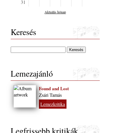
31
Aktuális hónap
Keresés
Lemezajánló
Found and Lost
Zsári Tamás
Lemezkritika
Legfrissebb kritikák