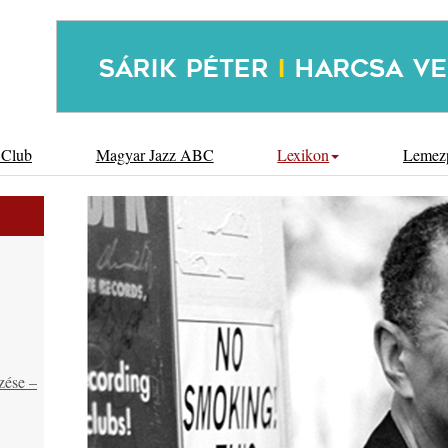
 Club
Magyar Jazz ABC
Lexikon
Lemez
zése –