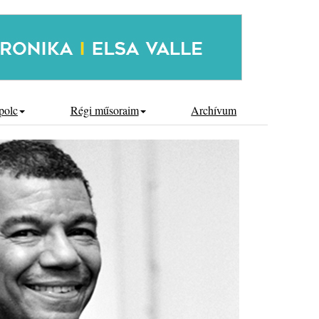
polc
Régi műsoraim
Archívum