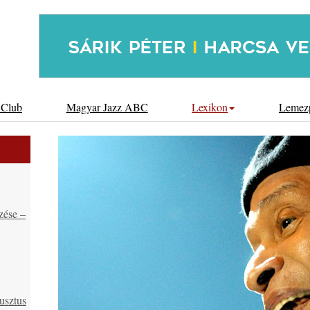
 Club
Magyar Jazz ABC
Lexikon
Lemez
zése –
usztus