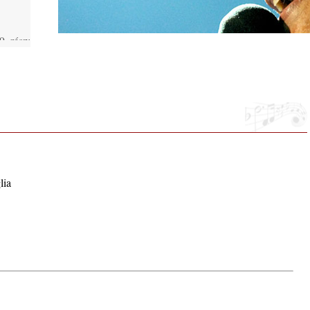
. rész:
ló –
lue”
lia
phere”
ic
 2026.
i, 40