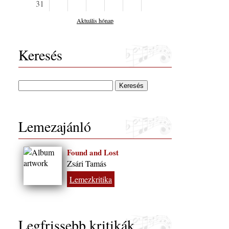
31
Aktuális hónap
Keresés
Lemezajánló
Found and Lost
Zsári Tamás
Lemezkritika
Legfrissebb kritikák