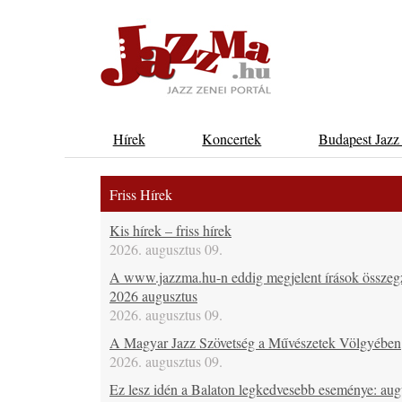
Hírek
Koncertek
Budapest Jazz
Friss Hírek
Kis hírek – friss hírek
2026. augusztus 09.
A www.jazzma.hu-n eddig megjelent írások összeg
2026 augusztus
2026. augusztus 09.
A Magyar Jazz Szövetség a Művészetek Völgyében
2026. augusztus 09.
Ez lesz idén a Balaton legkedvesebb eseménye: aug