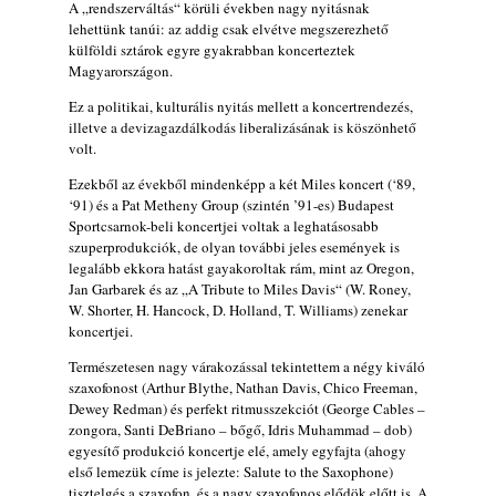
A „rendszerváltás“ körüli években nagy nyitásnak
2026. augusztus 04.
lehettünk tanúi: az addig csak elvétve megszerezhető
külföldi sztárok egyre gyakrabban koncerteztek
Kikkel beszéltem 2.0 – 5. rész: D
Magyarországon.
2026. augusztus 04.
Ez a politikai, kulturális nyitás mellett a koncertrendezés,
Lemezek a hatvanas-hetvenes évekből - 84.
illetve a devizagazdálkodás liberalizásának is köszönhető
rész: Irving Ashby – Memoirs
volt.
2026. augusztus 04.
Ezekből az évekből mindenképp a két Miles koncert (‘89,
10 éve halt meg lapunk főszerkesztő-
‘91) és a Pat Metheny Group (szintén ’91-es) Budapest
helyettese, Csányi Attila
Sportcsarnok-beli koncertjei voltak a leghatásosabb
2026. augusztus 04.
szuperprodukciók, de olyan további jeles események is
legalább ekkora hatást gayakoroltak rám, mint az Oregon,
45 éve történt… Jazz-rock albumok 1981-
Jan Garbarek és az „A Tribute to Miles Davis“ (W. Roney,
ből - Shakatak „Drivin’ Hard”
W. Shorter, H. Hancock, D. Holland, T. Williams) zenekar
2026. augusztus 03.
koncertjei.
Jazz a Márványteremben – Mizar (2008.
Természetesen nagy várakozással tekintettem a négy kiváló
január 4.)
szaxofonost (Arthur Blythe, Nathan Davis, Chico Freeman,
2026. augusztus 03.
Dewey Redman) és perfekt ritmusszekciót (George Cables –
zongora, Santi DeBriano – bőgő, Idris Muhammad – dob)
Gondolataim - 2026 (XI. évfolyam - 8. rész)
egyesítő produkció koncertje elé, amely egyfajta (ahogy
2026. augusztus 02.
első lemezük címe is jelezte: Salute to the Saxophone)
A 21. században meghalt magyar jazz
tisztelgés a szaxofon, és a nagy szaxofonos elődök előtt is. A