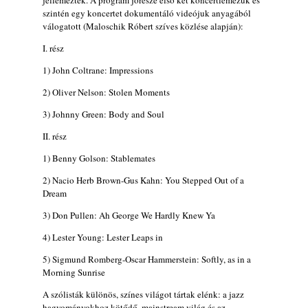
jellemezték. A program jórésze első két koncertlemezük és
A Grencsoport Lewis Jordan-nel a
szintén egy koncertet dokumentáló videójuk anyagából
Meseházban
válogatott (Maloschik Róbert szíves közlése alapján):
2026. július 31.
I. rész
Magyar jazzmuzsikus szülők és zenész
gyermekeik – 42. rész: Vörös László +
1) John Coltrane: Impressions
Vörösné Strausz Eszter + Vörös Bence
2) Oliver Nelson: Stolen Moments
2026. július 30.
3) Johnny Green: Body and Soul
The Next Generation — 11. rész: Horváth
Szabolcs
II. rész
2026. július 25.
1) Benny Golson: Stablemates
Eged Márton: Old Songs
2) Nacio Herb Brown-Gus Kahn: You Stepped Out of a
2026. július 25.
Dream
Zsári Tamás: Found and Lost
3) Don Pullen: Ah George We Hardly Knew Ya
2026. július 24.
4) Lester Young: Lester Leaps in
FREE JAZZ ALBUMS 2026 - 134. rész
2026. július 16.
5) Sigmund Romberg-Oscar Hammerstein: Softly, as in a
Morning Sunrise
A free jazz kiemelkedő alakjai - 79. rész:
Marion Brown
A szólisták különös, színes világot tártak elénk: a jazz
2026. július 13.
hagyományokhoz kötődő, mainstream világ és az