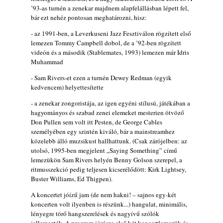
muzsikusok – 109. rész: (Dr.) Borissza Géza
’93-as turnén a zenekar majdnem alapfelállásban lépett fel,
bár ezt nehéz pontosan meghatározni, hisz:
2026. augusztus 02.
- az 1991-ben, a Leverkuseni Jazz Fesztiválon rögzített első
Exkluzív interjú Bóna Lászlóval
lemezen Tommy Campbell dobol, de a ’92-ben rögzített
2026. augusztus 01.
videón és a második (Stablemates, 1993) lemezen már Idris
2026-os jazzfesztiválok, amelyekről én is
Muhammad
tudok… 18. rész: Zempléni Fesztivál
- Sam Rivers-et ezen a turnén Dewey Redman (egyik
(Sátoraljaújhely – 2026. augusztus 13-23.)
kedvencem) helyettesítette
2026. augusztus 01.
- a zenekar zongoristája, az igen egyéni stílusú, játékában a
Jazz-rock albumok 1986-ból - John Scofield
hagyományos és szabad zenei elemeket mesterien ötvöző
„Still Warm”
Don Pullen sem volt itt Pesten, de George Cables
2026. augusztus 01.
személyében egy szintén kiváló, bár a mainstreamhez
közelebb álló muzsikust hallhattunk. (Csak zárójelben: az
Ma 40 éves Gyarmati Gábor és 54 éves
utolsó, 1995-ben megjelent „Saying Something” című
Florian Ross
lemezükön Sam Rivers helyén Benny Golson szerepel, a
2026. augusztus 01.
ritmusszekció pedig teljesen kicserélődött: Kirk Lightsey,
Buster Williams, Ed Thigpen).
Vér, tornádó és jazz – megjelent a Daveform
Quintet és Kurt Rosenwinkel közös
A koncertet jóízű jam (de nem hakni! – sajnos egy-két
lemezének új előfutára, a Sharknado
koncerten volt ilyenben is részünk...) hangulat, minimális,
2026. július 31.
lényegre törő hangszerelések és nagyívű szólók