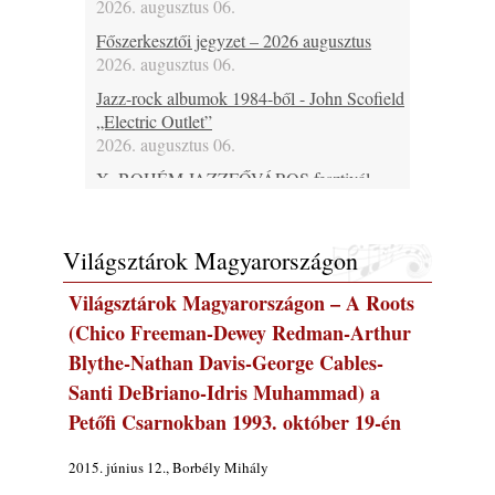
2026. augusztus 06.
Főszerkesztői jegyzet – 2026 augusztus
2026. augusztus 06.
Jazz-rock albumok 1984-ből - John Scofield
„Electric Outlet”
2026. augusztus 06.
X. BOHÉM JAZZFŐVÁROS fesztivál,
Kecskemét, 2026. augusztus 6-9.: 4 nap, 4
színpad, 10 ország zenészei, 40 óra zene és
tánc!
Világsztárok Magyarországon
2026. augusztus 05.
Világsztárok Magyarországon – A Roots
Magyar Jazz ABC – 541. rész: Juhász
Márton
(Chico Freeman-Dewey Redman-Arthur
2026. augusztus 05.
Blythe-Nathan Davis-George Cables-
Jazz-rock albumok 1983-ból - John Scofield
Santi DeBriano-Idris Muhammad) a
„Out like a Light”
Petőfi Csarnokban 1993. október 19-én
2026. augusztus 05.
Jazz-rock albumok 1982-ből - John Scofield
2015. június 12., Borbély Mihály
„Shinola”