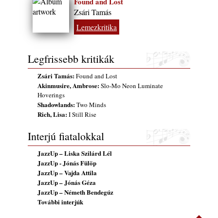
Found and Lost
Zsári Tamás
Lemezkritika
Legfrissebb kritikák
Zsári Tamás:
Found and Lost
Akinmusire, Ambrose:
Slo-Mo Neon Luminate
Hoverings
Shadowlands:
Two Minds
Rich, Lisa:
I Still Rise
Interjú fiatalokkal
JazzUp – Liska Szilárd Lél
JazzUp - Jónás Fülöp
JazzUp – Vajda Attila
JazzUp – Jónás Géza
JazzUp – Németh Bendegúz
További interjúk