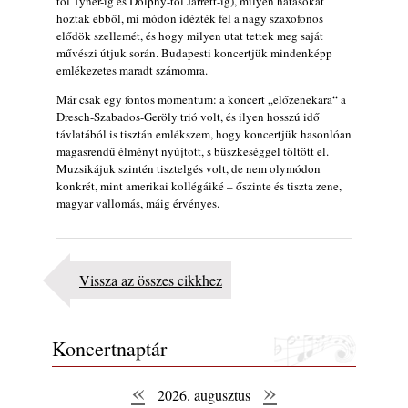
tól Tyner-ig és Dolphy-tól Jarrett-ig), milyen hatásokat
hoztak ebből, mi módon idézték fel a nagy szaxofonos
elődök szellemét, és hogy milyen utat tettek meg saját
művészi útjuk során. Budapesti koncertjük mindenképp
emlékezetes maradt számomra.
Már csak egy fontos momentum: a koncert „előzenekara“ a
Dresch-Szabados-Geröly trió volt, és ilyen hosszú idő
távlatából is tisztán emlékszem, hogy koncertjük hasonlóan
magasrendű élményt nyújtott, s büszkeséggel töltött el.
Muzsikájuk szintén tisztelgés volt, de nem olymódon
konkrét, mint amerikai kollégáiké – őszinte és tiszta zene,
magyar vallomás, máig érvényes.
Vissza az összes cikkhez
Koncertnaptár
«
»
2026. augusztus