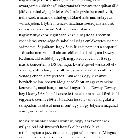
avantgarde különböző irányzatainak metszéspontjában álló
játékuk mindvégig érdekes és élményszámba menő volt,
noha ezek a hatások mindegyiküknél más-más arányban
voltak jelen. Blythe intenzív, hatalmas soundja, a nálunk
sajnos kevéssé ismert Nathan Davis talán a
hagyományokhoz leginkább közelálló játéka, Freeman
csodálatos színessége és sokoldalúsága emlékezetes maradt
számomra. Sajnáltam, hogy Sam Rivers nem jött a csapattal
– őt soha nem volt alkalmam élőben hallani –, ám Dewey
Redman, aki ezidőtájt egyik nagy kedvencem volt (egy
másik koncerten, a BS-ben saját kvartettjével varázsolt el)
azzal együtt is lenyűgözött, hogy néha érezhető volt: ő
vendég ebben a projektben. Amikor az egyik számot
kezdték volna, hosszú ideig nézelődött az egész zenekar,
keresve őt, majd hangosan szólongatták is: Dewey, Dewey,
hey Dewey! Aztán előkeveredett valahonnan az öltöző felől
(egyesek szerint előtte láthatóan feszült volt a hangulat a
színpadon, ráadásul nem is tűnt úgy, hogy teljesen magánál
van...) és ismét remekelt.
Messzire menne annak elemzése, hogy a szaxofonosok
milyen óriások üzenetét hozták el hozzánk, hisz
mindannyian a jazztörténet nagyjaival játszottak (Mingus-