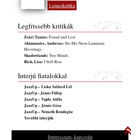
Lemezkritika
Legfrissebb kritikák
Zsári Tamás:
Found and Lost
Akinmusire, Ambrose:
Slo-Mo Neon Luminate
Hoverings
Shadowlands:
Two Minds
Rich, Lisa:
I Still Rise
Interjú fiatalokkal
JazzUp – Liska Szilárd Lél
JazzUp - Jónás Fülöp
JazzUp – Vajda Attila
JazzUp – Jónás Géza
JazzUp – Németh Bendegúz
További interjúk
Impresszum, kapcsolat