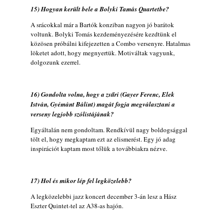
15) Hogyan került bele a Bolyki Tamás Quartetbe?
A srácokkal már a Bartók konziban nagyon jó barátok
voltunk. Bolyki Tomás kezdeményezésére kezdtünk el
közösen próbálni kifejezetten a Combo versenyre. Hatalmas
löketet adott, hogy megnyertük. Motiváltak vagyunk,
dolgozunk ezerrel.
16) Gondolta volna, hogy a zsűri (Gayer Ferenc, Elek
István, Gyémánt Bálint) magát fogja megválasztani a
verseny legjobb szólistájának?
Egyáltalán nem gondoltam. Rendkívül nagy boldogsággal
tölt el, hogy megkaptam ezt az elismerést. Egy jó adag
inspirációt kaptam most tőlük a továbbiakra nézve.
17) Hol és mikor lép fel legközelebb?
A legközelebbi jazz koncert december 3-án lesz a Hász
Eszter Quintet-tel az A38-as hajón.