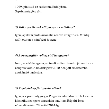
10 éve halt meg lapunk főszerkesztő-
1999. június 8-án születtem Erdélyben,
Sepsiszentgyörgyön.
helyettese, Csányi Attila
2026. augusztus 04.
45 éve történt… Jazz-rock albumok 1981-
3) Volt a zenélésnek előzménye a családban?
ből - Shakatak „Drivin’ Hard”
2026. augusztus 03.
Igen, apukám professzionális zenész, zongorista. Mindig
szólt otthon a minőségi-jó zene.
Jazz a Márványteremben – Mizar (2008.
január 4.)
2026. augusztus 03.
4) A basszusgitár volt az első hangszere?
Gondolataim - 2026 (XI. évfolyam - 8. rész)
Nem, az első hangszer, amin elkezdtem tanulni játszani az a
2026. augusztus 02.
zongora volt. A basszusgitár 2010-ben jött az életembe,
A 21. században meghalt magyar jazz
apukám jó tanácsára.
muzsikusok – 109. rész: (Dr.) Borissza Géza
2026. augusztus 02.
5) Romániában járt zeneiskolába?
Exkluzív interjú Bóna Lászlóval
2026. augusztus 01.
Igen, a sepsiszentgyörgyi Plugor Sándor Művészeti Líceum
klasszikus zongora tanszakán tanultam Rápolti Irma
2026-os jazzfesztiválok, amelyekről én is
növendékeként 2006-tól 2014-ig.
tudok… 18. rész: Zempléni Fesztivál