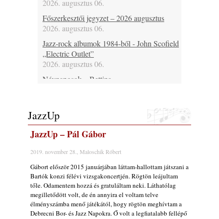
2026. augusztus 06.
Főszerkesztői jegyzet – 2026 augusztus
2026. augusztus 06.
Jazz-rock albumok 1984-ből - John Scofield
„Electric Outlet”
2026. augusztus 06.
Névnaposok – Bettina
2026. augusztus 06.
Ma 37 éves Raboczki Balázs, 43 éves
JazzUp
Bubenyák Zoltán, 46 éves Horváth „Plutó”
József és 60 éves Regina Carter
JazzUp – Pál Gábor
2026. augusztus 06.
Ma lenne 80 éves Allan Holdsworth
2019. november 28., Maloschik Róbert
2026. augusztus 06.
Gábort először 2015 januárjában láttam-hallottam játszani a
Ma 30 éve halt meg Bobby Enriquez
Bartók konzi félévi vizsgakoncertjén. Rögtön leájultam
tőle. Odamentem hozzá és gratuláltam neki. Láthatólag
2026. augusztus 06.
megilletődött volt, de én annyira el voltam telve
Ezen a napon – augusztus 6. (2026)
élményszámba menő játékától, hogy rögtön meghívtam a
2026. augusztus 06.
Debrecni Bor- és Jazz Napokra. Ő volt a legfiatalabb fellépő