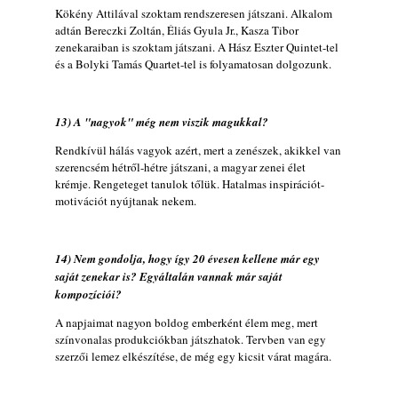
Kökény Attilával szoktam rendszeresen játszani. Alkalom
adtán Bereczki Zoltán, Éliás Gyula Jr., Kasza Tibor
zenekaraiban is szoktam játszani. A Hász Eszter Quintet-tel
és a Bolyki Tamás Quartet-tel is folyamatosan dolgozunk.
13) A "nagyok" még nem viszik magukkal?
Rendkívül hálás vagyok azért, mert a zenészek, akikkel van
szerencsém hétről-hétre játszani, a magyar zenei élet
krémje. Rengeteget tanulok tőlük. Hatalmas inspirációt-
motivációt nyújtanak nekem.
14) Nem gondolja, hogy így 20 évesen kellene már egy
saját zenekar is? Egyáltalán vannak már saját
kompozíciói?
A napjaimat nagyon boldog emberként élem meg, mert
színvonalas produkciókban játszhatok. Tervben van egy
szerzői lemez elkészítése, de még egy kicsit várat magára.