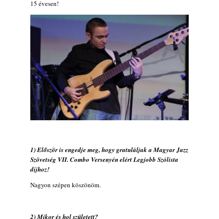
15 évesen!
X. BOHÉM JAZZFŐVÁROS fesztivál,
Kecskemét, 2026. augusztus 6-9.: 4 nap, 4
színpad, 10 ország zenészei, 40 óra zene és
tánc!
2026. augusztus 05.
Magyar Jazz ABC – 541. rész: Juhász
Márton
2026. augusztus 05.
Jazz-rock albumok 1983-ból - John Scofield
„Out like a Light”
2026. augusztus 05.
Jazz-rock albumok 1982-ből - John Scofield
„Shinola”
1) Először is engedje meg, hogy gratuláljak a Magyar Jazz
2026. augusztus 04.
Szövetség VII. Combo Versenyén elért Legjobb Szólista
díjhoz!
Kikkel beszéltem 2.0 – 5. rész: D
2026. augusztus 04.
Nagyon szépen köszönöm.
Lemezek a hatvanas-hetvenes évekből - 84.
rész: Irving Ashby – Memoirs
2026. augusztus 04.
2) Mikor és hol született?