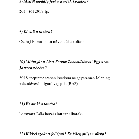
8) Mettől meddig járt a Bartók konziba?
gyermekeik – 42. rész: Vörös László +
Vörösné Strausz Eszter + Vörös Bence
2014-től 2018-ig.
2026. július 30.
The Next Generation — 11. rész: Horváth
Szabolcs
9) Ki volt a tanára?
2026. július 25.
Csuhaj Barna Tibor növendéke voltam.
Eged Márton: Old Songs
2026. július 25.
10) Mióta jár a Liszt Ferenc Zeneművészeti Egyetem
Zsári Tamás: Found and Lost
Jazztanszékére?
2026. július 24.
2018 szeptemberében kezdtem az egyetemet. Jelenleg
FREE JAZZ ALBUMS 2026 - 134. rész
másodéves hallgató vagyok. (BA2)
2026. július 16.
A free jazz kiemelkedő alakjai - 79. rész:
Marion Brown
11) És ott ki a tanára?
2026. július 13.
Lattmann Béla kezei alatt tanulhatok.
12) Kikkel szokott fellépni? És főleg milyen sűrűn?