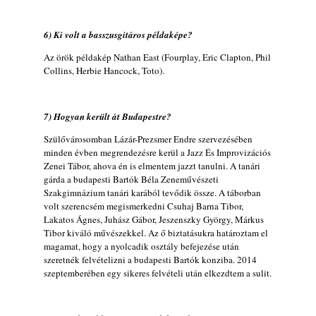
(Sátoraljaújhely – 2026. augusztus 13-23.)
2026. augusztus 01.
6) Ki volt a basszusgitáros példaképe?
Jazz-rock albumok 1986-ból - John Scofield
Az örök példakép Nathan East (Fourplay, Eric Clapton, Phil
„Still Warm”
Collins, Herbie Hancock, Toto).
2026. augusztus 01.
Ma 40 éves Gyarmati Gábor és 54 éves
Florian Ross
7) Hogyan került át Budapestre?
2026. augusztus 01.
Szülővárosomban Lázár-Prezsmer Endre szervezésében
Vér, tornádó és jazz – megjelent a Daveform
minden évben megrendezésre kerül a Jazz És Improvizációs
Quintet és Kurt Rosenwinkel közös
Zenei Tábor, ahova én is elmentem jazzt tanulni. A tanári
gárda a budapesti Bartók Béla Zeneművészeti
lemezének új előfutára, a Sharknado
Szakgimnázium tanári karából tevődik össze. A táborban
2026. július 31.
volt szerencsém megismerkedni Csuhaj Barna Tibor,
A Grencsoport Lewis Jordan-nel a
Lakatos Ágnes, Juhász Gábor, Jeszenszky György, Márkus
Meseházban
Tibor kiváló művészekkel. Az ő biztatásukra határoztam el
magamat, hogy a nyolcadik osztály befejezése után
2026. július 31.
szeretnék felvételizni a budapesti Bartók konziba. 2014
A JÜ a Meseházban
szeptemberében egy sikeres felvételi után elkezdtem a sulit.
2026. július 30.
Magyar jazzmuzsikus szülők és zenész