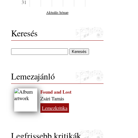
31
Aktuális hónap
Keresés
Lemezajánló
Found and Lost
Zsári Tamás
Lemezkritika
Legfrissebb kritikák