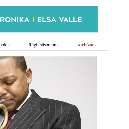
polc
Régi műsoraim
Archívum