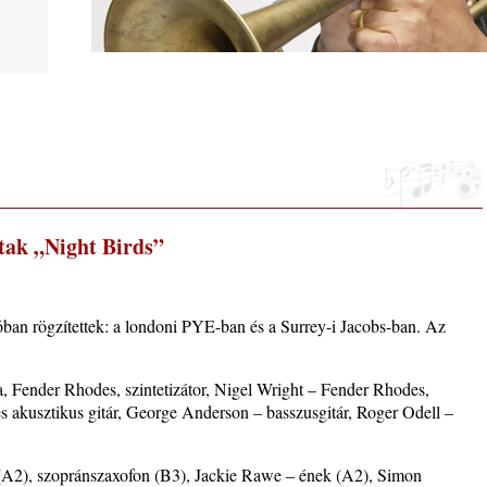
zése –
tak „Night Birds”
 2026.
i, 40
óban rögzítettek: a londoni PYE-ban és a Surrey-i Jacobs-ban. Az
a, Fender Rhodes, szintetizátor, Nigel Wright – Fender Rhodes,
és akusztikus gitár, George Anderson – basszusgitár, Roger Odell –
ke a
A2), szopránszaxofon (B3), Jackie Rawe – ének (A2), Simon