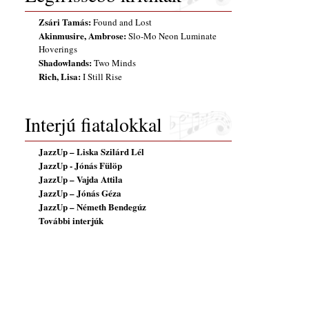
Zsári Tamás:
Found and Lost
Akinmusire, Ambrose:
Slo-Mo Neon Luminate
Hoverings
Shadowlands:
Two Minds
Rich, Lisa:
I Still Rise
Interjú fiatalokkal
JazzUp – Liska Szilárd Lél
JazzUp - Jónás Fülöp
JazzUp – Vajda Attila
JazzUp – Jónás Géza
JazzUp – Németh Bendegúz
További interjúk