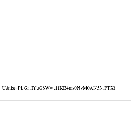
– 42.
ös
RED_U&list=PLGr1IYuG8Wwui1KE4ms0NvM0AN531PTXi
Brown