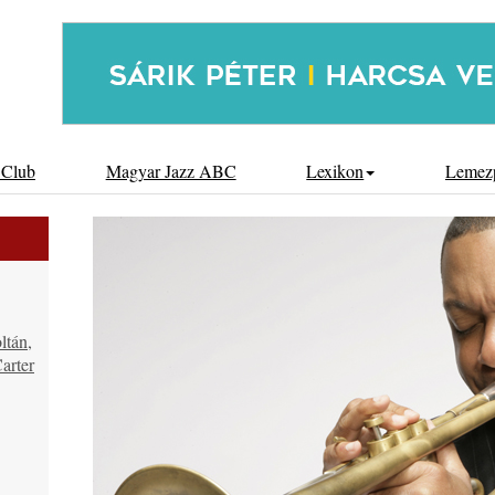
 Club
Magyar Jazz ABC
Lexikon
Lemez
ltán,
arter