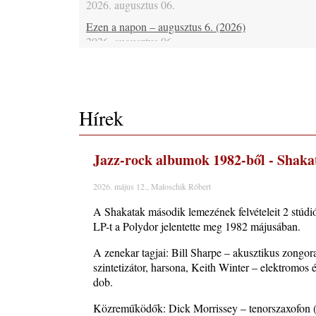
2026. augusztus 06.
Ezen a napon – augusztus 6. (2026)
2026. augusztus 06.
Kis hírek – friss hírek
2026. augusztus 06.
A www.jazzma.hu-n eddig megjelent írások összeg
Hírek
2026 augusztus
2026. augusztus 05.
Főszerkesztői jegyzet – 2026 augusztus
Jazz-rock albumok 1982-ből - Shaka
2026. augusztus 05.
X. BOHÉM JAZZFŐVÁROS fesztivál, Kecskemét,
2026. május 12., Maloschik Róbert
augusztus 6-9.: 4 nap, 4 színpad, 10 ország zenésze
A Shakatak második lemezének felvételeit 2 stúdi
óra zene és tánc!
LP-t a Polydor jelentette meg 1982 májusában.
2026. augusztus 05.
A zenekar tagjai: Bill Sharpe – akusztikus zongor
Magyar Jazz ABC – 541. rész: Juhász Márton
szintetizátor, harsona, Keith Winter – elektromos 
2026. augusztus 05.
dob.
Jazz-rock albumok 1983-ból - John Scofield „Out li
Light”
Közreműködők: Dick Morrissey – tenorszaxofon (