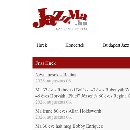
Hírek
Koncertek
Budapest Jazz
Friss Hírek
Névnaposok – Bettina
2026. augusztus 06.
Ma 37 éves Raboczki Balázs, 43 éves Bubenyák Zo
46 éves Horváth „Plutó” József és 60 éves Regina C
2026. augusztus 06.
Ma lenne 80 éves Allan Holdsworth
2026. augusztus 06.
Ma 30 éve halt meg Bobby Enriquez