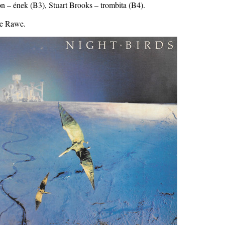
 – ének (B3), Stuart Brooks – trombita (B4).
la”
ie Rawe.
ving
ányi
katak