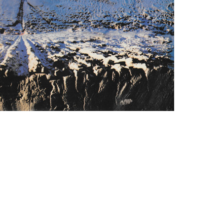
– 109.
. rész:
tus 13-
 Warm”
s
t és