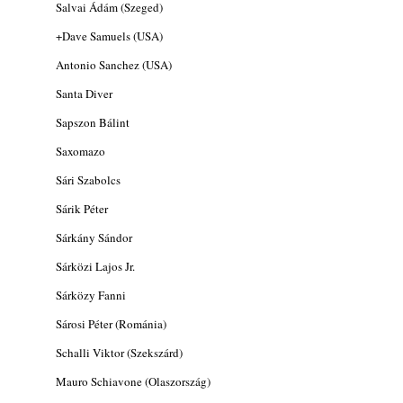
Salvai Ádám (Szeged)
2026. augusztus 04.
+Dave Samuels (USA)
Kikkel beszéltem 2.0 – 5. rész: D
2026. augusztus 04.
Antonio Sanchez (USA)
Lemezek a hatvanas-hetvenes évekből - 84.
Santa Diver
rész: Irving Ashby – Memoirs
Sapszon Bálint
2026. augusztus 04.
Saxomazo
10 éve halt meg lapunk főszerkesztő-
helyettese, Csányi Attila
Sári Szabolcs
2026. augusztus 04.
Sárik Péter
45 éve történt… Jazz-rock albumok 1981-
Sárkány Sándor
ből - Shakatak „Drivin’ Hard”
2026. augusztus 03.
Sárközi Lajos Jr.
Jazz a Márványteremben – Mizar (2008.
Sárközy Fanni
január 4.)
2026. augusztus 03.
Sárosi Péter (Románia)
Gondolataim - 2026 (XI. évfolyam - 8. rész)
Schalli Viktor (Szekszárd)
2026. augusztus 02.
Mauro Schiavone (Olaszország)
A 21. században meghalt magyar jazz