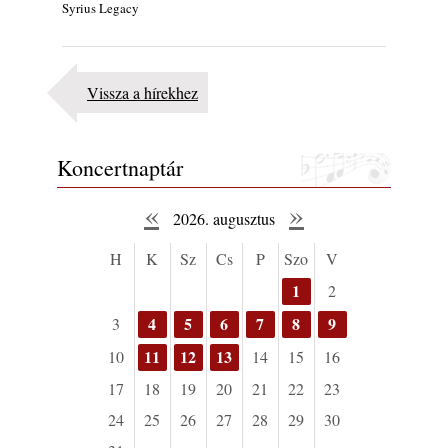
Syrius Legacy
Vissza a hírekhez
Koncertnaptár
«
»
2026. augusztus
H
K
Sz
Cs
P
Szo
V
1
2
4
5
6
7
8
9
3
11
12
13
10
14
15
16
17
18
19
20
21
22
23
24
25
26
27
28
29
30