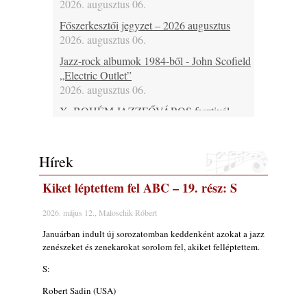
2026. augusztus 06.
Főszerkesztői jegyzet – 2026 augusztus
2026. augusztus 06.
Jazz-rock albumok 1984-ből - John Scofield
„Electric Outlet”
2026. augusztus 06.
X. BOHÉM JAZZFŐVÁROS fesztivál,
Kecskemét, 2026. augusztus 6-9.: 4 nap, 4
színpad, 10 ország zenészei, 40 óra zene és
tánc!
Hírek
2026. augusztus 05.
Kiket léptettem fel ABC – 19. rész: S
Magyar Jazz ABC – 541. rész: Juhász
Márton
2026. május 12., Maloschik Róbert
2026. augusztus 05.
Januárban indult új sorozatomban keddenként azokat a jazz
Jazz-rock albumok 1983-ból - John Scofield
zenészeket és zenekarokat sorolom fel, akiket felléptettem.
„Out like a Light”
2026. augusztus 05.
S:
Jazz-rock albumok 1982-ből - John Scofield
Robert Sadin (USA)
„Shinola”