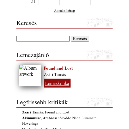
31
Aktuális hónap
Keresés
Lemezajánló
Found and Lost
Zsári Tamás
Lemezkritika
Legfrissebb kritikák
Zsári Tamás:
Found and Lost
Akinmusire, Ambrose:
Slo-Mo Neon Luminate
Hoverings
Shadowlands: