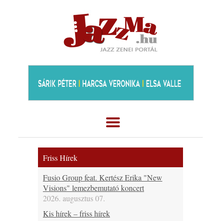
Friss Hírek
Fusio Group feat. Kertész Erika "New
Visions" lemezbemutató koncert
2026. augusztus 07.
Kis hírek – friss hírek