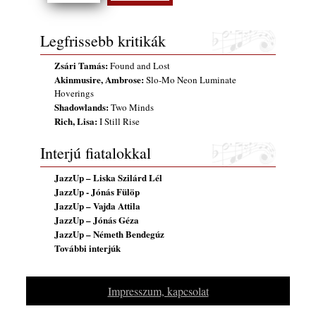
gyermekeik – 42. rész: Vörös László +
Vörösné Strausz Eszter + Vörös Bence
2026. július 30.
Legfrissebb kritikák
The Next Generation — 11. rész: Horváth
Zsári Tamás:
Found and Lost
Szabolcs
Akinmusire, Ambrose:
Slo-Mo Neon Luminate
2026. július 25.
Hoverings
Eged Márton: Old Songs
Shadowlands:
Two Minds
Rich, Lisa:
2026. július 25.
I Still Rise
FREE JAZZ ALBUMS 2026 - 134. rész
Interjú fiatalokkal
2026. július 16.
JazzUp – Liska Szilárd Lél
A free jazz kiemelkedő alakjai - 79. rész:
JazzUp - Jónás Fülöp
Marion Brown
JazzUp – Vajda Attila
2026. július 13.
JazzUp – Jónás Géza
JazzUp – Németh Bendegúz
További interjúk
Impresszum, kapcsolat