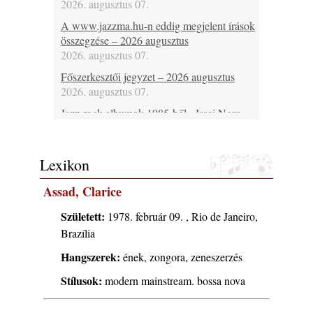
2026. augusztus 07.
A www.jazzma.hu-n eddig megjelent írások
összegzése – 2026 augusztus
2026. augusztus 07.
Főszerkesztői jegyzet – 2026 augusztus
2026. augusztus 07.
Jazz-rock albumok 1985-ből - Issei Noro
„Sweet Sphere”
2026. augusztus 07.
Lexikon
Jazz-rock albumok 1984-ből - John Scofield
„Electric Outlet”
Assad, Clarice
2026. augusztus 06.
X. BOHÉM JAZZFŐVÁROS fesztivál,
Született:
1978. február 09. , Rio de Janeiro,
Kecskemét, 2026. augusztus 6-9.: 4 nap, 4
Brazília
színpad, 10 ország zenészei, 40 óra zene és
Hangszerek:
ének, zongora, zeneszerzés
tánc!
2026. augusztus 05.
Stílusok:
modern mainstream. bossa nova
Magyar Jazz ABC – 541. rész: Juhász
Márton