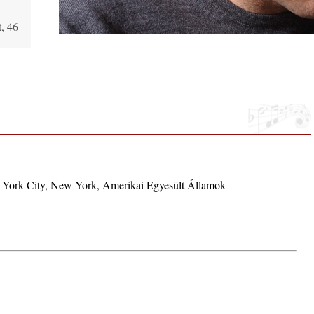
, 46
aki
 York City, New York, Amerikai Egyesült Államok
usztus
. rész:
ló –