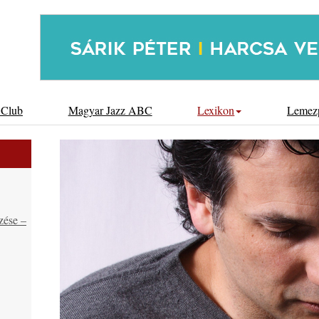
 Club
Magyar Jazz ABC
Lexikon
Lemez
zése –