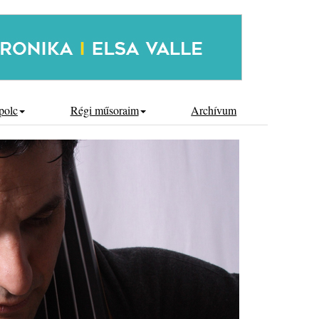
polc
Régi műsoraim
Archívum