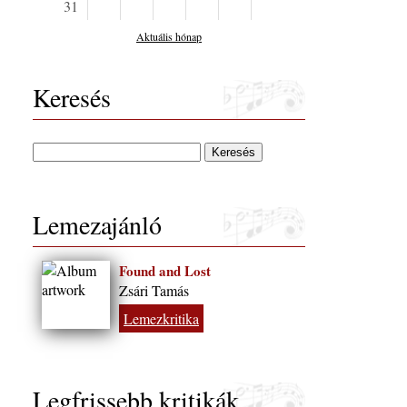
31
Aktuális hónap
Keresés
Lemezajánló
Found and Lost
Zsári Tamás
Lemezkritika
Legfrissebb kritikák