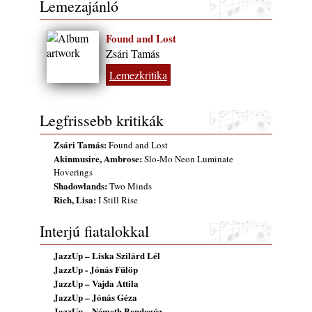
Lemezajánló
rész: Irving Ashby – Memoirs
2026. augusztus 04.
Found and Lost
10 éve halt meg lapunk főszerkesztő-
Zsári Tamás
helyettese, Csányi Attila
Lemezkritika
2026. augusztus 04.
45 éve történt… Jazz-rock albumok 1981-
ből - Shakatak „Drivin’ Hard”
Legfrissebb kritikák
2026. augusztus 03.
Zsári Tamás:
Found and Lost
Jazz a Márványteremben – Mizar (2008.
Akinmusire, Ambrose:
Slo-Mo Neon Luminate
január 4.)
Hoverings
2026. augusztus 03.
Shadowlands:
Two Minds
Rich, Lisa:
Gondolataim - 2026 (XI. évfolyam - 8. rész)
I Still Rise
2026. augusztus 02.
Interjú fiatalokkal
Exkluzív interjú Bóna Lászlóval
2026. augusztus 01.
JazzUp – Liska Szilárd Lél
JazzUp - Jónás Fülöp
Ma 40 éves Gyarmati Gábor és 54 éves
JazzUp – Vajda Attila
Florian Ross
JazzUp – Jónás Géza
2026. augusztus 01.
JazzUp – Németh Bendegúz