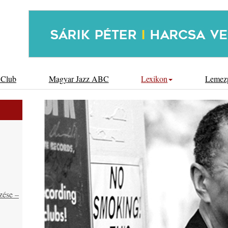
 Club
Magyar Jazz ABC
Lexikon
Lemez
zése –