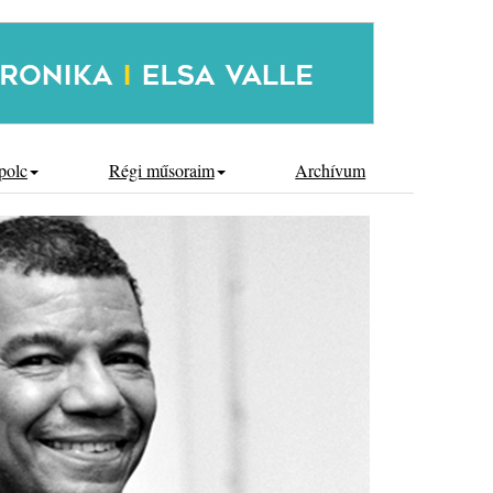
polc
Régi műsoraim
Archívum