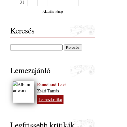
31
Aktuális hónap
Keresés
Lemezajánló
Found and Lost
Zsári Tamás
Lemezkritika
Legfrissebb kritikák