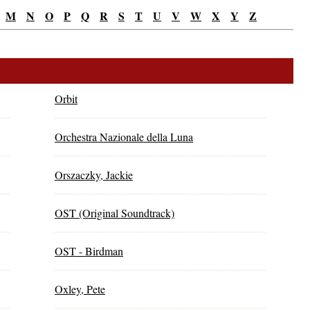
M
N
O
P
Q
R
S
T
U
V
W
X
Y
Z
ving
ányi
Orbit
Orchestra Nazionale della Luna
katak
Orszaczky, Jackie
OST (Original Soundtrack)
OST - Birdman
– 109.
Oxley, Pete