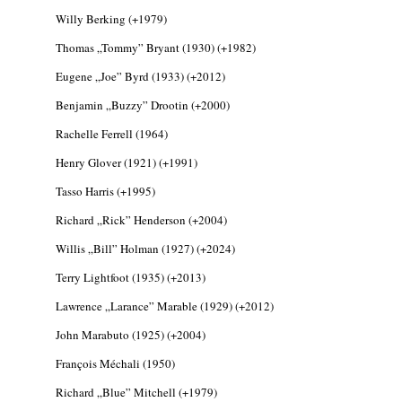
Willy Berking (+1979)
Jazz-rock albumok 1986-ból - Shakatak
„Into the Blue”
Thomas „Tommy” Bryant (1930) (+1982)
2026. augusztus 08.
Eugene „Joe” Byrd (1933) (+2012)
Ezen a napon – augusztus 8. (2026)
Benjamin „Buzzy” Drootin (+2000)
2026. augusztus 08.
Rachelle Ferrell (1964)
Fusio Group feat. Kertész Erika "New
Visions" lemezbemutató koncert
Henry Glover (1921) (+1991)
2026. augusztus 07.
Tasso Harris (+1995)
Jazz-rock albumok 1985-ből - Issei Noro
„Sweet Sphere”
Richard „Rick” Henderson (+2004)
2026. augusztus 07.
Willis „Bill” Holman (1927) (+2024)
Jazz-rock albumok 1984-ből - John Scofield
Terry Lightfoot (1935) (+2013)
„Electric Outlet”
2026. augusztus 06.
Lawrence „Larance” Marable (1929) (+2012)
X. BOHÉM JAZZFŐVÁROS fesztivál,
John Marabuto (1925) (+2004)
Kecskemét, 2026. augusztus 6-9.: 4 nap, 4
François Méchali (1950)
színpad, 10 ország zenészei, 40 óra zene és
tánc!
Richard „Blue” Mitchell (+1979)