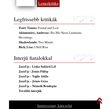
Lemezkritika
2026. július 31.
Magyar jazzmuzsikus szülők és zenész
gyermekeik – 42. rész: Vörös László +
Legfrissebb kritikák
Vörösné Strausz Eszter + Vörös Bence
2026. július 30.
Zsári Tamás:
Found and Lost
Akinmusire, Ambrose:
Slo-Mo Neon Luminate
The Next Generation — 11. rész: Horváth
Hoverings
Szabolcs
Shadowlands:
Two Minds
2026. július 25.
Rich, Lisa:
I Still Rise
Eged Márton: Old Songs
Interjú fiatalokkal
2026. július 25.
FREE JAZZ ALBUMS 2026 - 134. rész
JazzUp – Liska Szilárd Lél
2026. július 16.
JazzUp - Jónás Fülöp
JazzUp – Vajda Attila
A free jazz kiemelkedő alakjai - 79. rész:
JazzUp – Jónás Géza
Marion Brown
JazzUp – Németh Bendegúz
2026. július 13.
További interjúk
Impresszum, kapcsolat