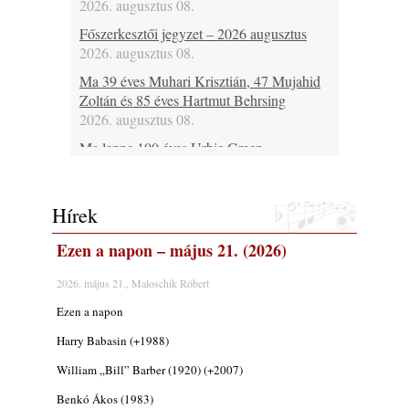
2026. augusztus 08.
Főszerkesztői jegyzet – 2026 augusztus
2026. augusztus 08.
Ma 39 éves Muhari Krisztián, 47 Mujahid
Zoltán és 85 éves Hartmut Behrsing
2026. augusztus 08.
Ma lenne 100 éves Urbie Green
2026. augusztus 08.
Ma 20 éve halt meg Duke Jordan
Hírek
2026. augusztus 08.
Ez lesz idén a Balaton legkedvesebb
Ezen a napon – május 21. (2026)
eseménye: augusztus közepén érkezik a
Malomvölgy Fesztivál!
2026. május 21., Maloschik Róbert
2026. augusztus 08.
Ezen a napon
2026-os jazzfesztiválok, amelyekről én is
Harry Babasin (+1988)
tudok… 19. rész: XXXI. Szoboszlói
Dixieland Napok (Hajdúszoboszló – 2026.
William „Bill” Barber (1920) (+2007)
augusztus 21-22-23.)
Benkó Ákos (1983)
2026. augusztus 08.