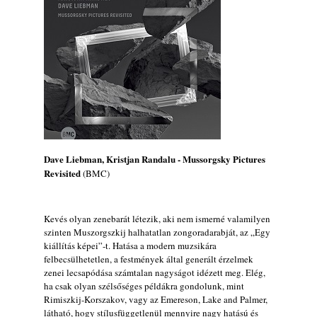
Jazz-rock albumok 1986-ból - Shakatak
„Into the Blue”
2026. augusztus 08.
Ezen a napon – augusztus 8. (2026)
2026. augusztus 08.
Fusio Group feat. Kertész Erika "New
Visions" lemezbemutató koncert
2026. augusztus 07.
Jazz-rock albumok 1985-ből - Issei Noro
Dave Liebman, Kristjan Randalu - Mussorgsky Pictures
Revisited
„Sweet Sphere”
(BMC)
2026. augusztus 07.
Jazz-rock albumok 1984-ből - John Scofield
Kevés olyan zenebarát létezik, aki nem ismerné valamilyen
„Electric Outlet”
szinten Muszorgszkij halhatatlan zongoradarabját, az „Egy
2026. augusztus 06.
kiállítás képei”-t. Hatása a modern muzsikára
felbecsülhetetlen, a festmények által generált érzelmek
X. BOHÉM JAZZFŐVÁROS fesztivál,
zenei lecsapódása számtalan nagyságot idézett meg. Elég,
Kecskemét, 2026. augusztus 6-9.: 4 nap, 4
ha csak olyan szélsőséges példákra gondolunk, mint
színpad, 10 ország zenészei, 40 óra zene és
Rimiszkij-Korszakov, vagy az Emereson, Lake and Palmer,
tánc!
látható, hogy stílusfüggetlenül mennyire nagy hatású és