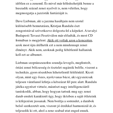
2026. augusztus 05.
időtlen ez a zenemű. És mivel már felfedezhetjük benne a
huszadik század zenei nyelvét is, nem véletlen, hogy
Magyar Jazz ABC – 541. rész: Juhász
megmozgatja a jazzisták fantáziáját is.
Márton
2026. augusztus 05.
Dave Liebman, aki a jazzma hasábjain nem szorul
különösebb bemutatásra, Kristjan Randalu észt
Jazz-rock albumok 1983-ból - John Scofield
zongoristával szövetkezve dolgozta fel a képeket. A tavalyi
„Out like a Light”
Budapesti Tavaszi Fesztiválon már előadták, és most CD
2026. augusztus 05.
formában is megjelent.
Akik ott voltak azon a koncerten
,
azok most újra átélhetik ezt a nem mindennapi zenei
Jazz-rock albumok 1982-ből - John Scofield
élményt. Akik nem, azoknak pedig feltétlenül hallaniuk
„Shinola”
kell ezt az albumot.
2026. augusztus 04.
Liebman szopránszaxofon soundja levegős, megfontolt,
Kikkel beszéltem 2.0 – 5. rész: D
óriási zenei bölcsesség és tisztelet sugárzik belőle, viszont a
2026. augusztus 04.
technikás, gyors részekben hihetetlenül felélénkül. Kicsit
olyan, mint egy őszes, nyolcvanas bácsi, aki egyszercsak
Lemezek a hatvanas-hetvenes évekből - 84.
teljesen váratlanul lefutja a kétszázat fél perc alatt. Randalu
rész: Irving Ashby – Memoirs
játéka egyrészt virtuóz, másrészt nagy intelligenciáról
2026. augusztus 04.
tanúskodik, abban, hogy hogyan tartsuk meg egy zenei
10 éve halt meg lapunk főszerkesztő-
darab eredeti karakterét úgy, hogy iközben a saját ötleteink
is kifejezésre jussanak. Nem borítja a sorrendet, a darabok
helyettese, Csányi Attila
belső szerkezetét sem, viszont jó érzékkel harmonizál át, és
2026. augusztus 04.
teljesedik ki ott, ahol a zene szabad utat enged ennek.