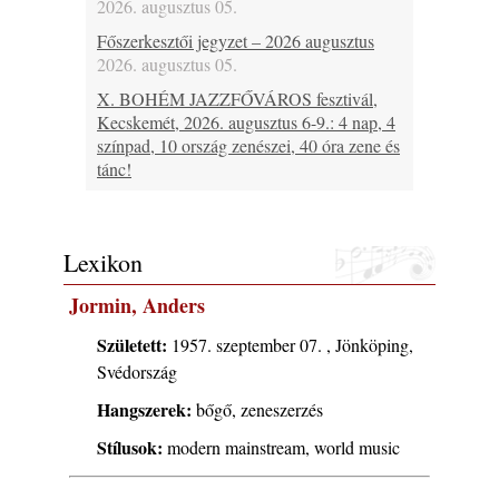
2026. augusztus 05.
Főszerkesztői jegyzet – 2026 augusztus
2026. augusztus 05.
X. BOHÉM JAZZFŐVÁROS fesztivál,
Kecskemét, 2026. augusztus 6-9.: 4 nap, 4
színpad, 10 ország zenészei, 40 óra zene és
tánc!
2026. augusztus 05.
Magyar Jazz ABC – 541. rész: Juhász
Márton
Lexikon
2026. augusztus 05.
Jormin, Anders
Jazz-rock albumok 1983-ból - John Scofield
„Out like a Light”
Született:
1957. szeptember 07. , Jönköping,
2026. augusztus 05.
Svédország
Jazz-rock albumok 1982-ből - John Scofield
Hangszerek:
bőgő, zeneszerzés
„Shinola”
2026. augusztus 04.
Stílusok:
modern mainstream, world music
Kikkel beszéltem 2.0 – 5. rész: D
2026. augusztus 04.