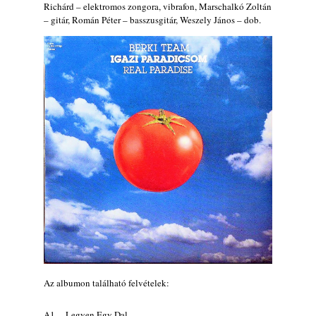
Ez lesz idén a Balaton legkedvesebb
Richárd – elektromos zongora, vibrafon, Marschalkó Zoltán
eseménye: augusztus közepén érkezik a
– gitár, Román Péter – basszusgitár, Weszely János – dob.
Malomvölgy Fesztivál!
2026. augusztus 08.
2026-os jazzfesztiválok, amelyekről én is
tudok… 19. rész: XXXI. Szoboszlói
Dixieland Napok (Hajdúszoboszló – 2026.
augusztus 21-22-23.)
2026. augusztus 08.
Jazz-rock albumok 1986-ból - Shakatak
„Into the Blue”
2026. augusztus 08.
Fusio Group feat. Kertész Erika "New
Visions" lemezbemutató koncert
2026. augusztus 07.
Jazz-rock albumok 1985-ből - Issei Noro
„Sweet Sphere”
2026. augusztus 07.
Az albumon található felvételek:
Jazz-rock albumok 1984-ből - John Scofield
A1
Legyen Egy Dal