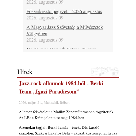
2026. augusztus 09.
Főszerkesztői jegyzet – 2026 augusztus
2026. augusztus 09.
A Magyar Jazz Szövetség a Művészetek
Völgyében
2026. augusztus 09.
Ma 26 éves Horváth Balázs, 46 éves
Bársony Bálint, 46 éves Spischak Dávid, 48
Fehérvári Attila, 53 éves Lebanov József, 69
éves Malecz Attila, 80 éves Pataki László és
Hírek
75 éves Hugh Ragin
2026. augusztus 09.
Jazz-rock albumok 1984-ből - Berki
Ma lenne 100 éves Bill Napier
Team „Igazi Paradicsom”
2026. augusztus 09.
2026. május 21., Maloschik Róbert
Ma 55 éve halt meg Len Hughes
A lemez felvételeit a Mafilm Zeneműtermében rögzítették.
2026. augusztus 09.
Az LP-t a Krém jelentette meg 1984-ben.
Ezen a napon – augusztus 9. (2026)
A zenekar tagjai: Berki Tamás – ének, Dés László –
2026. augusztus 09.
szaxofon, Szakcsi Lakatos Béla – akusztikus zongora, Kruza